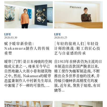
LIFE
LIFE
2026.03.30
2026.03.25
赋予暖帘新价值：
［年轻的接班人们］年轻设
Nakamura制作人的传统
计师的挑战：精工的匠心技
重塑
艺与自豪感的传承
暖帘（门帘）是日本传统的空间
自1913年在怀表仍为主流的日
组成元素之一，传承至今早已
本制造出首款国产腕表以来，
自然地融入大街小巷和建筑物
精工便作为领军制造商，不断
之中。然而，Nakamura的暖帘
推出众多世界首创的技术，并
总监兼制作人中村新先生却从
持续引领钟表高精度化的发
中发现了不一样的可能性，...
展。近年来，聚焦于珐琅、有田
烧等...