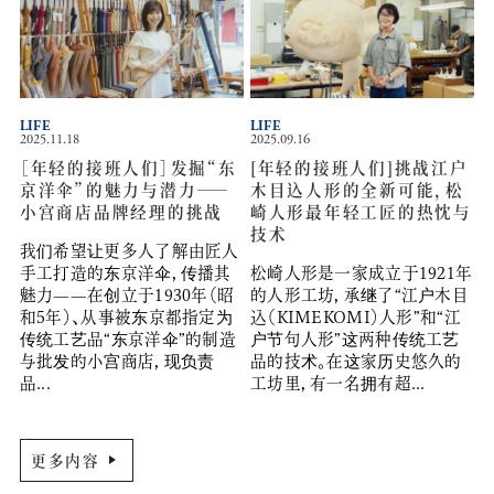
LIFE
LIFE
2025.11.18
2025.09.16
［年轻的接班人们］发掘“东
[年轻的接班人们]挑战江户
京洋伞”的魅力与潜力——
木目込人形的全新可能，松
小宫商店品牌经理的挑战
崎人形最年轻工匠的热忱与
技术
我们希望让更多人了解由匠人
手工打造的东京洋伞，传播其
松崎人形是一家成立于1921年
魅力——在创立于1930年（昭
的人形工坊，承继了“江户木目
和5年）、从事被东京都指定为
込（KIMEKOMI）人形”和“江
传统工艺品“东京洋伞”的制造
户节句人形”这两种传统工艺
与批发的小宫商店，现负责
品的技术。在这家历史悠久的
品...
工坊里，有一名拥有超...
更多内容