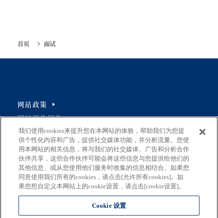
首页
面试
网站政策
网站评价问卷
我们使用cookies来提升您在本网站的体验，帮助我们为您提
供个性化内容和广告，提供社交媒体功能，并分析流量。您使
用本网站的相关信息，将与我们的社交媒体、广告和分析合作
伙伴共享，这些合作伙伴可能会将这些信息与您提供给他们的
地址
其他信息、或从您使用他们服务时收集的信息相结合。如果您
163-8001 东京都新宿区西新宿2-8-1
同意使用我们所有的cookies，请点击[允许所有cookies]。如
果您想自定义本网站上的cookie设置，请点击[cookie设置]。
电子邮件
S0290106(at)section.metro.tokyo.jp
Cookie 设置