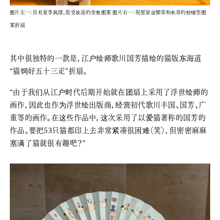
图片左一：具有夏季风情、很受欢迎的金鱼图案 图片右一：祝愿家业繁荣和长寿的纱绫型图
案折扇
其中很独特的一款是，江户绘师歌川国芳描绘的猫版东海道
“猫饲好五十三疋”折扇。
“由于我们从江户时代后期开始就在团扇上采用了浮世绘师的
画作，因此也作为浮世绘出版商，经营初代歌川丰国、国芳、广
重等的画作。在这些作品中，这次采用了以爱猫著称的国芳的
作品。要把53只猫都印上去非常紧凑很困难（笑），但密密麻麻
塞满了猫就很有趣吧？”