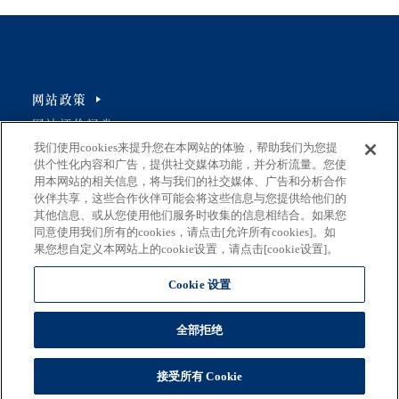
网站政策
网站评价问卷
我们使用cookies来提升您在本网站的体验，帮助我们为您提
供个性化内容和广告，提供社交媒体功能，并分析流量。您使
用本网站的相关信息，将与我们的社交媒体、广告和分析合作
伙伴共享，这些合作伙伴可能会将这些信息与您提供给他们的
地址
其他信息、或从您使用他们服务时收集的信息相结合。如果您
163-8001 东京都新宿区西新宿2-8-1
同意使用我们所有的cookies，请点击[允许所有cookies]。如
果您想自定义本网站上的cookie设置，请点击[cookie设置]。
电子邮件
S0290106(at)section.metro.tokyo.jp
Cookie 设置
负责部门
全部拒绝
东京都产业劳动局总务部企划调整课
(C) 2026 东京都
接受所有 Cookie