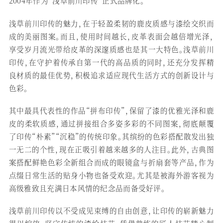
2004年作为“浅草前川印传”正式品牌化。
浅草前川印传的魅力，在于轻盈柔韧的鹿皮质感与漆绘交织而
成的美丽图案。而且，使用时间越长，皮革表面会越倍增光泽，
享受岁月流光带给皮革的深邃质感也是其一大特色。浅草前川
印传，在守护着传承自第一代的高品质的同时，还充分发挥精
良材质的最佳优势，积极追求适应现代生活方式的创新设计与
色彩。
其中最具代表性的作品“拼布印传”，保留了漆的优雅光泽和鹿
皮的柔软质感，通过拼接组合多姿多彩的不同图案，彻底颠覆
了印传“朴素”“沉稳”的传统印象。其缤纷的色彩搭配散发出独
一无二的个性，现在正吸引着越来越多的人注目。此外，古典图
案搭配鲜艳色彩全新组合而成的眼镜盒与折扇套等产品，作为
点缀日常生活的贴身小物也备受欢迎。尤其是被海外游客视为
高级雅致且充满日本风情的纪念品而备受好评。
浅草前川印传以不受成见束缚的自由创意，让印传的崭新魅力