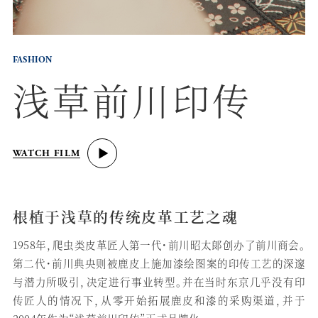
FASHION
浅草前川印传
WATCH FILM
根植于浅草的传统皮革工艺之魂
1958年，爬虫类皮革匠人第一代・前川昭太郎创办了前川商会。
第二代・前川典央则被鹿皮上施加漆绘图案的印传工艺的深邃
与潜力所吸引，决定进行事业转型。并在当时东京几乎没有印
传匠人的情况下，从零开始拓展鹿皮和漆的采购渠道，并于