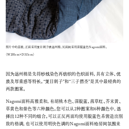
照片中的盖被，正面采用笼目刺子绣远州棉，反面则采用深靛蓝色Nagomi面料。
（W205cm×D315cm）
因为远州棉是先将纱线染色再纺织的色织面料，具有立体、优
质及厚重感等特长。“笼目刺子”和“三子撚杢”是其中最经典的
两款图案。
Nagomi面料高雅柔和，有胡桃木色、深靛蓝、茜草红、芥末黄、
草黄色和紫色等六种颜色。您可以从2种图案和6种颜色中，选
择出12种不同的组合。可以正反两面均使用靛蓝色系营造出别
致的格调，也可以使用明快色调的Nagomi面料给房间氛围来