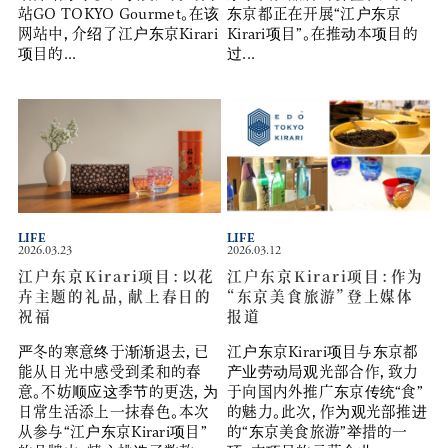
站GO TOKYO Gourmet。在该
东京都正在开展“江户东京
网站中，介绍了江户东京Kirari
Kirari项目”。在推动本项目的
项目的...
过...
LIFE
LIFE
2026.03.23
2026.03.12
江户东京Kirari项目：以花
江户东京Kirari项目：作为
卉主题的礼品，献上春日的
“东京美食旅游”登上媒体
祝福
报道
严冬的寒意终于渐渐退去，已
江户东京Kirari项目与东京都
能从日光中感受到柔和的春
产业劳动局观光部合作，致力
意。不妨顺应这季节的更迭，为
于向国内外推广东京传统“食”
日常生活添上一抹春色。本次
的魅力。此次，作为观光部推进
从参与“江户东京Kirari项目”
的“东京美食旅游”举措的一