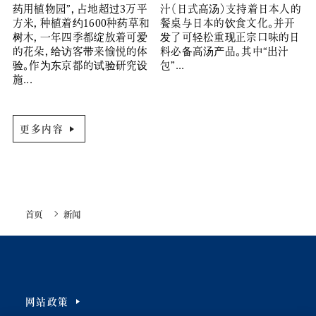
药用植物园”，占地超过3万平
汁（日式高汤）支持着日本人的
方米，种植着约1600种药草和
餐桌与日本的饮食文化。并开
树木，一年四季都绽放着可爱
发了可轻松重现正宗口味的日
的花朵，给访客带来愉悦的体
料必备高汤产品。其中“出汁
验。作为东京都的试验研究设
包”...
施...
更多内容
首页
新闻
网站政策