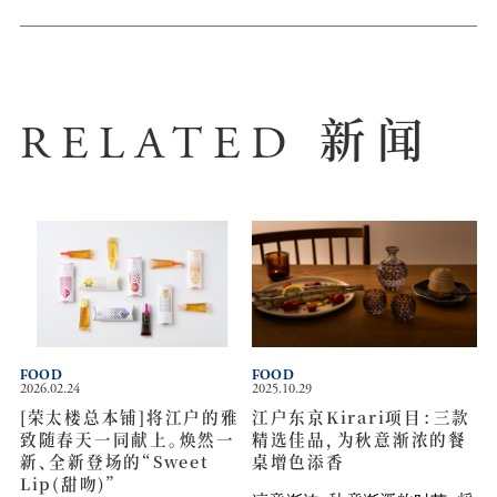
新闻
RELATED
FOOD
FOOD
2026.02.24
2025.10.29
[荣太楼总本铺]将江户的雅
江户东京Kirari项目：三款
致随春天一同献上。焕然一
精选佳品，为秋意渐浓的餐
新、全新登场的“Sweet
桌增色添香
Lip(甜吻)”