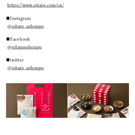
https://www.eitaro.com/cn/
■Instagram
@eitaro_sohonpo
■Facebook
@eitarosohonpo
■twitter
@eitaro_sohonpo