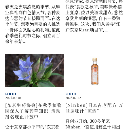
凉意渐浓，秋意渐深的时节，将
春天是充满感恩的季节，从毕
代表“食欲之秋“的美味佳肴摆
业典礼到白色情人节，各种表
上餐桌，佐以美酒或甜点，悠然
达心意的节日接踵而至。在这
享受片刻的惬意，自有一番独
个时节，想要为重要的人挑选
特滋味。这次，我们从参与“江
一份体面又贴心的礼物。值此
户东京Kirari项目”的...
春季送礼时节之际，创立两百
余年来始...
FOOD
FOOD
2025.09.30
2025.07.22
[东京生药协会]在秋季植物
[Ninben]日本古老配方 万
园深入了解药草知识。活动
能调味汁“煎酒”
报名现正开放中
自创业开始，300多年来
位于东京都小平市的“东京都
Ninben一直使用鲣鱼干和出