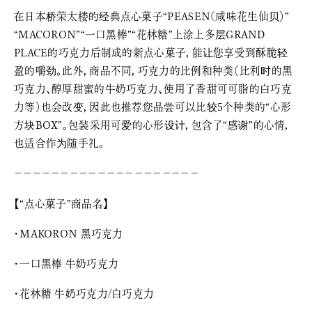
在日本桥荣太楼的经典点心菓子“PEASEN(咸味花生仙贝）”
“MACORON”“一口黑棒”“花林糖”上涂上多层GRAND
PLACE的巧克力后制成的新点心菓子，能让您享受到酥脆轻
盈的嚼劲。此外，商品不同，巧克力的比例和种类（比利时的黑
巧克力、醇厚甜蜜的牛奶巧克力、使用了香甜可可脂的白巧克
力等）也会改变，因此也推荐您品尝可以比较5个种类的“心形
方块BOX”。包装采用可爱的心形设计，包含了“感谢”的心情，
也适合作为随手礼。
－－－－－－－－－－－－－－－－－－－－
【“点心菓子”商品名】
・MAKORON 黑巧克力
・一口黑棒 牛奶巧克力
・花林糖 牛奶巧克力/白巧克力