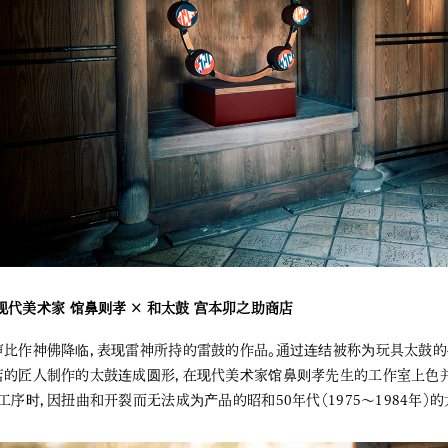
代美术家 馆鼻则孝 × 和太鼓 宫本卯之助商店
比作神佛降临，表现雷神所持的雷鼓的作品。通过连结被称为玩具太鼓的4
店的匠人制作的太鼓连成圆形，在现代美术家馆鼻则孝先生的工作室上色
工序时，因扭曲和开裂而无法成为产品的昭和50年代（1975～1984年）的