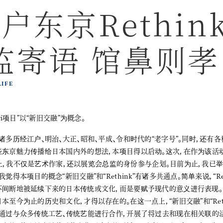
户东京Rethin
监寄语 馆鼻则孝
LIFE
rari项目”以“新旧交融”为概念。
诸多历经江户、明治、大正、昭和、平成、令和时代的“老字号”。同时，还有各
东京魅力传播给日本国内外的想法，本项目得以启动。这次，在作为该活
展”上，我不仅是艺术作家，还以展览会总监的身份参与企划。目前为止，我已举办了
觉得本项目的概念“新旧交融”和“Rethink”有诸多共通点。简单来说，“Re
不间断地被延续下来的日本传统或文化，而是要赋予现代的意义进行表现。
本至今为止的历史和文化，才得以存在的。在这一点上，“新旧交融”和“Ret
我通过与众多传统工艺、传统艺能进行合作，开展了将过去和现在相关联的