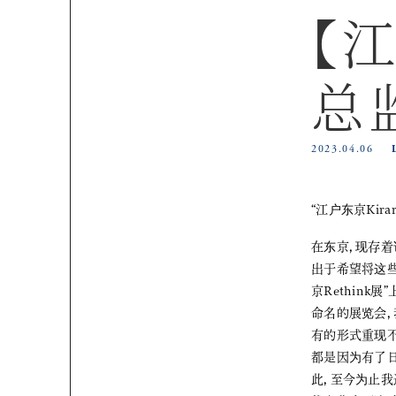
【江
总
2023.04.06
“江户东京Ki
在东京，现存着
出于希望将这些
京Rethink
命名的展览会，我
有的形式重现
都是因为有了日
此，至今为止