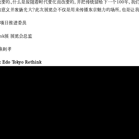
变的、什么是应随着时代变化而改变的，并把传统留给下一个100年，我
意义并发扬光大？此次展览会不仅是用来传播东京魅力的场所，也是让我们自
ri项目推进委员
ink展 展览会总监
鼻则孝
: Edo Tokyo Rethink