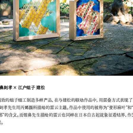
鼻则孝 × 江户组子 建松
精致的组子细工制造多样产品，在与建松的联动作品中，用层叠方式表现
则孝先生用丙烯颜料描绘的雷云主题。作品中使用的被称为“变形麻叶”和“
邪”的含义。而馆鼻先生描绘的雷云也同样在日本自古起就象征着结界，作
。