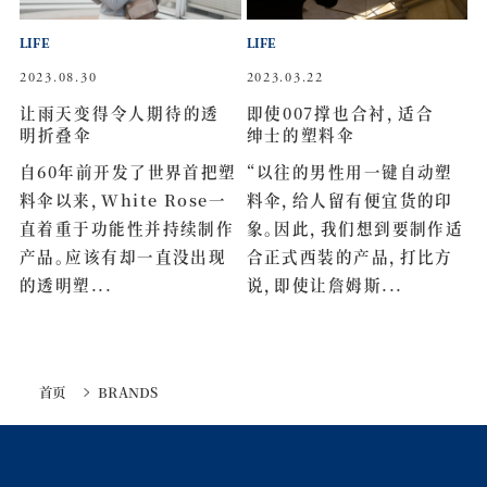
LIFE
LIFE
2023.08.30
2023.03.22
让雨天变得令人期待的透
即使007撑也合衬，适合
明折叠伞
绅士的塑料伞
自60年前开发了世界首把塑
“以往的男性用一键自动塑
料伞以来，White Rose一
料伞，给人留有便宜货的印
直着重于功能性并持续制作
象。因此，我们想到要制作适
产品。应该有却一直没出现
合正式西装的产品，打比方
的透明塑...
说，即使让詹姆斯...
首页
BRANDS