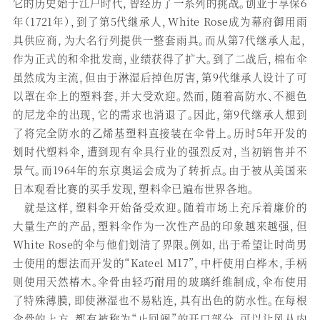
它的历史始于江户时代，曾经历了一系列的挑战。创业于享保６
年（1721年），到了第5代继承人，White Rose成为幕府御用雨
具供应商，为大名行列提供一整套雨具。而从第7代继承人起，
作为正式的和伞批发商，业绩获得了扩大。到了二战后，棉布伞
虽然成为主流，但由于淋湿后掉色厉害，第9代继承人设计了可
以罩在伞上的塑料套，并大受欢迎。然而，随着高防水、不褪色
的尼龙伞的出现，它的需求也消退了。因此，第9代继承人想到
了将完全防水的乙烯基塑料直接装在伞骨上。历时5年开发的
划时代塑料伞，遭到现有伞具行业的强烈反对，当初销售并不
景气。而1964年的东京奥运会成为了转折点。由于被从美国来
日本观看比赛的买手发现，塑料伞已遍布世界各地。
就是这样，塑料伞开始备受欢迎。随着市场上充斥着廉价的
大量生产的产品，塑料伞作为一次性产品的印象越来越强，但
White Rose的伞与他们划清了界限。例如，出于希望让时尚男
士使用的想法而开发的“Kateel M17”，中杆使用白桦木，手柄
则使用天然椿木。伞骨由轻巧耐用的玻璃纤维制成，伞布使用
了特殊薄膜，即使淋湿也不易粘连，具有出色的防水性。在每根
伞骨的上方，都有被称为“止回阀”的开口部分，可以让风从内