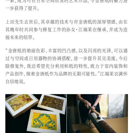
一新，成为可在日常空间欣赏的艺术作品，令金唐纸的魅力进
一步获得了提升。
上田先生去世后，其卓越的技术与对金唐纸的深厚情感，由在
其晚年时共同参与修复工作的孙女・江端茉衣继承，并成为连
接未来的纽带。
“金唐纸的艳丽色彩、丰富的凹凸感、以及闪亮的光泽，可以通
过与空间或日用器物的协调搭配，进一步提升其完美度。今后
除修复外，我还希望充分利用和纸的特性，致力于室内装饰和
产品创作，探索金唐纸作为品牌的无限可能性。”江端茉衣满怀
自信地说。