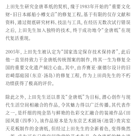
上田先生研究金唐革纸的契机，缘于1983年开始的“重要文化
财・旧日本邮船小樽支店”的修复工程。基于有限的仅存文献和
资料，通过彻底研究材料、技法与工具，在经历无数次试行错误
之后，上田先生加入独特的技术，终于成功地令“金唐纸”在现
代复活重现。
2005年，上田先生被认定为“国家选定保存技术保持者”，此后
他一直坚持致力于金唐纸传统图案的制作，终其一生为修复全
国的重要文化遗产倾注心血。其中，由乔赛亚·康德尔设计的旧
岩崎邸庭园（东京·汤岛）的修复工程，作为上田尚先生的不朽
功绩获得了极高的评价。
除此之外，上田先生还以普及“金唐纸”为目标，潜心创作与现
代生活空间相融合的作品，令其魅力得以广泛传播。其代表作
之一，是纤细的纯金箔与鲜艳的色彩交汇融合的装裱作品《田
园风景（四季）》。该作品原本是为东京艺术剧场（池袋）贵宾室
天花板制作的金唐纸，但经过上田先生的全新着色，变得焕然