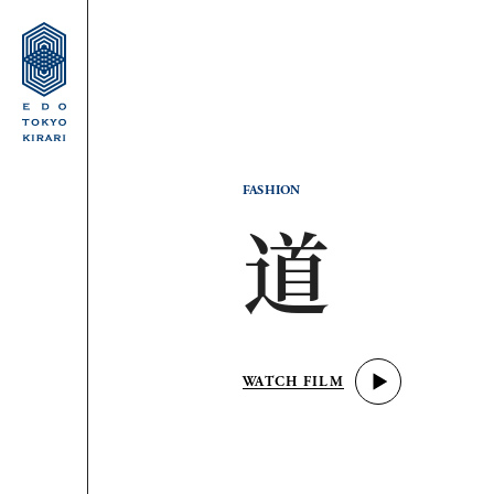
FASHION
道明
WATCH FILM