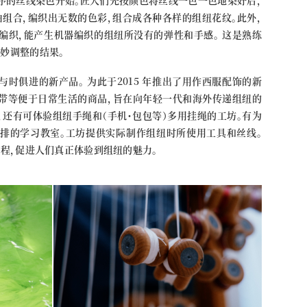
组合，编织出无数的色彩，组合成各种各样的组纽花纹。此外，
编织，能产生机器编织的组纽所没有的弹性和手感。 这是熟练
妙调整的结果。
时俱进的新产品。 为此于2015 年推出了用作西服配饰的新
、腰带等便于日常生活的商品，旨在向年轻一代和海外传递组纽的
，还有可体验组纽手绳和（手机・包包等）多用挂绳的工坊。有为
排的学习教室。工坊提供实际制作组纽时所使用工具和丝线。
课程，促进人们真正体验到组纽的魅力。