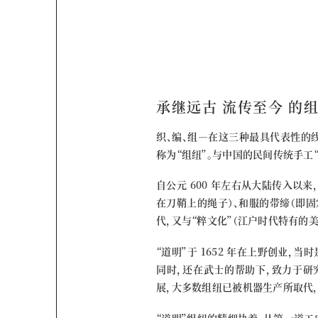
承继远古 流传至今 的组
织、编、组—在这三种最具代表性的
称为“组纽”。与中国的民间传统手工“
自公元 600 年左右从大陆传入以
在刀鞘上的绳子）、和服的带缔（即
代，又与“粹文化”（江户时代特有的
“道明”于 1652 年在上野创业，
同时，还在武士的帮助下，致力于研
展，大多数组纽已被机器生产所取代
“道明”组纽的精细执着，从第一道