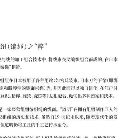
纽（编绳）之“粹”
线与线的加工组合技术中，将线束交叉编织组合而成的，在日本
编绳”相近。
来，组纽在日本被用于各种用途：如宫廷装束、日本刀的下绪（即绑
固定和服腰带的装饰束绳）等，并因此而得以独自进化。在江户时
美意识。精粹、雅致、洗练等）互相融合，诞生出多种图案和技术。
当时是一家经营组纽编织绳的线商。 “道明”在拥有组纽制作匠人的
究组纽的历史和技术。虽然自19 世纪末以来，随着现代化的发
，但道明仍将工匠的手工艺传承至今。
工序的丝线染色开始。匠人们先按颜色将丝线一色一色地染好后，